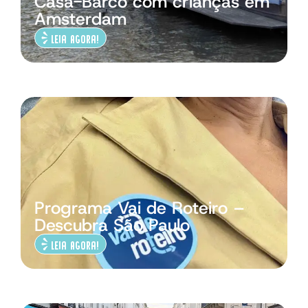
Casa-Barco com crianças em
Amsterdam
Leia Agora!
Programa Vai de Roteiro –
Descubra São Paulo
Leia Agora!