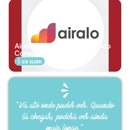
Airalo-Desbravando o Mundo
Conectado
Leia Agora!
“Vá até onde puder ver. Quando
lá chegar; poderá ver ainda
mais longe.”