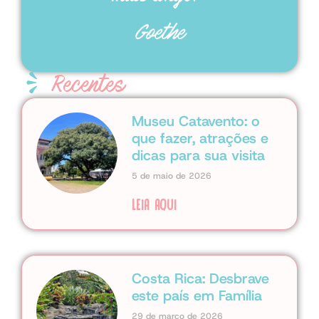
Goethe
Recentes
Museu Catavento: o
que fazer, atrações e
dicas para sua visita
5 de maio de 2026
LEIA AQUI
Costa Rica: Desbrave
este país em Família
29 de março de 2026