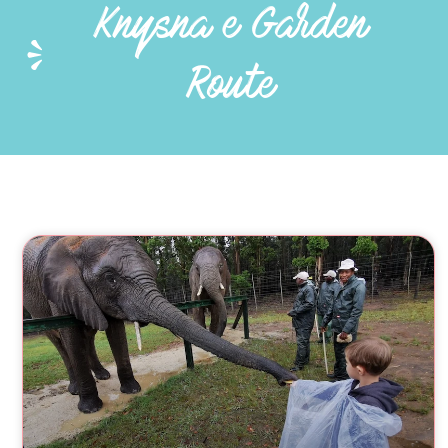
Knysna e Garden
Route