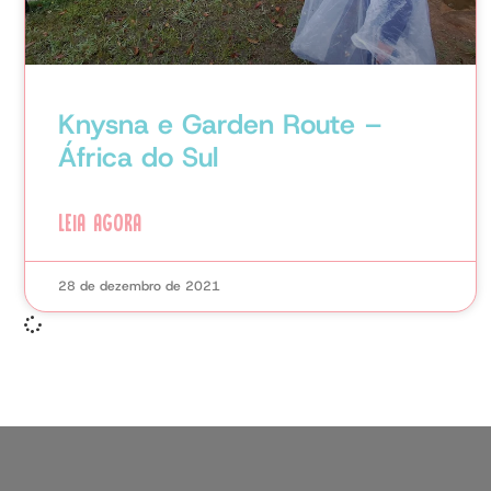
Knysna e Garden Route –
África do Sul
LEIA AGORA
28 de dezembro de 2021