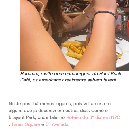
Hummm, muito bom hambúrguer do Hard Rock
Café, os americanos realmente sabem fazer!!
Neste post há menos lugares, pois voltamos em
alguns que já descrevi em outros dias. Como o
Brayant Park, onde falei no
Roteiro do 3° dia em NYC
,
Times Square
e
5ª Avenida
.