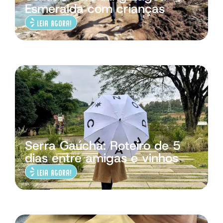
Esmeralda com crianças
Leia Agora!
Serra Gaúcha: Roteiro de 5
dias entre amigas e vinhos
Leia Agora!