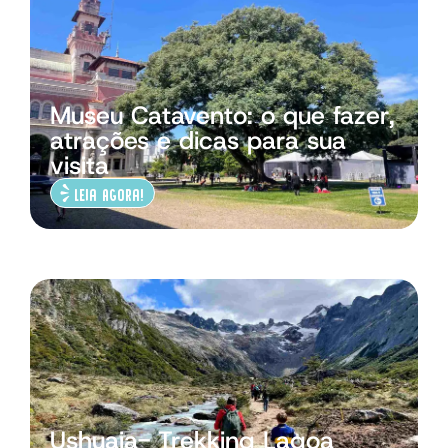
Museu Catavento: o que fazer,
atrações e dicas para sua
visita
Leia Agora!
Ushuaia- Trekking Lagoa