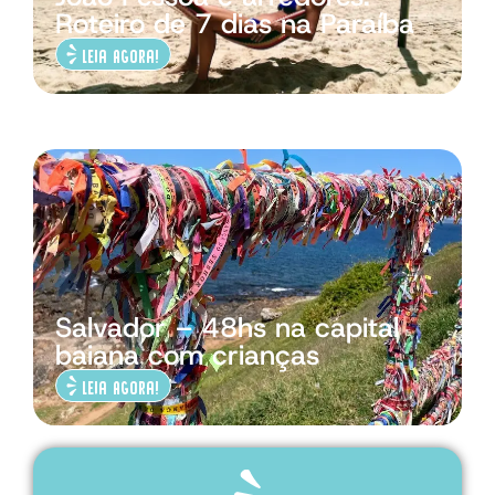
Roteiro de 7 dias na Paraíba
Leia Agora!
Salvador – 48hs na capital
baiana com crianças
Leia Agora!